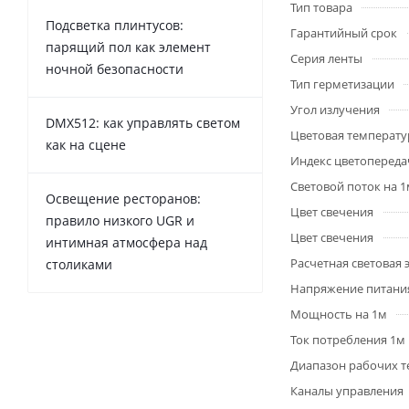
Тип товара
Подсветка плинтусов:
Гарантийный срок
парящий пол как элемент
Серия ленты
ночной безопасности
Тип герметизации
Угол излучения
DMX512: как управлять светом
Цветовая температу
как на сцене
Индекс цветопередач
Световой поток на 
Освещение ресторанов:
Цвет свечения
правило низкого UGR и
Цвет свечения
интимная атмосфера над
Расчетная световая
столиками
Напряжение питани
Мощность на 1м
Ток потребления 1м
Диапазон рабочих т
Каналы управления