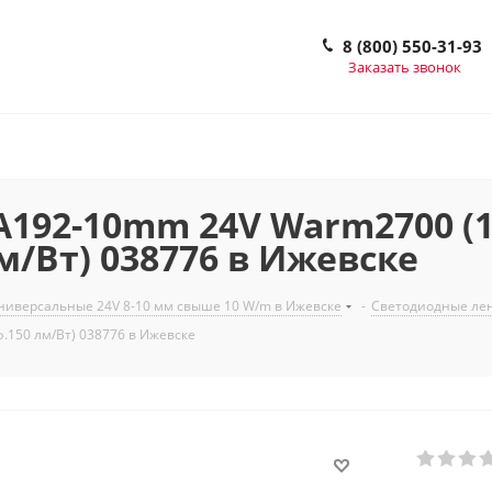
8 (800) 550-31-93
Заказать звонок
192-10mm 24V Warm2700 (17.
лм/Вт) 038776 в Ижевске
ниверсальные 24V 8-10 мм свыше 10 W/m в Ижевске
-
Светодиодные лен
ф.150 лм/Вт) 038776 в Ижевске