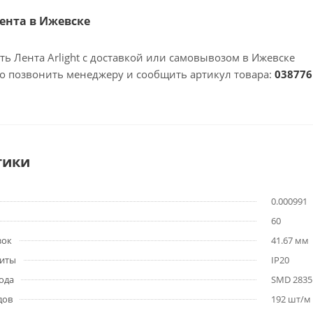
Лента в Ижевске
ть Лента Arlight с доставкой или самовывозом в Ижевске
но позвонить менеджеру и сообщить артикул товара:
038776
тики
0.000991
60
зок
41.67 мм
щиты
IP20
ода
SMD 2835
дов
192 шт/м