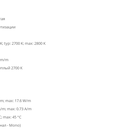
тая
етизации
K; typ: 2700 K; max: 2800 K
 lm/m
ёплый 2700 K
/m; max: 17.6 W/m
A/m; max: 0.73 A/m
C; max: 45 °C
анал - Mono)