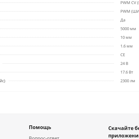
PWM СV 
PWM (Ш
Да
5000 мм
10 мм
1.6 мм
CE
24 В
17.6 Вт
йс)
2300 лм
Помощь
Скачайте б
приложен
Вопрос-ответ