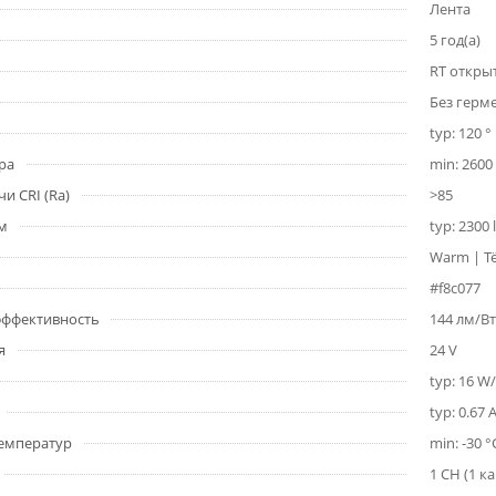
Лента
5 год(а)
RT откры
Без герм
typ: 120 °
ра
min: 2600 
и CRI (Ra)
>85
1м
typ: 2300
Warm | Т
#f8c077
 эффективность
144 лм/Вт
я
24 V
typ: 16 W
typ: 0.67 
емператур
min: -30 °
1 CH (1 к