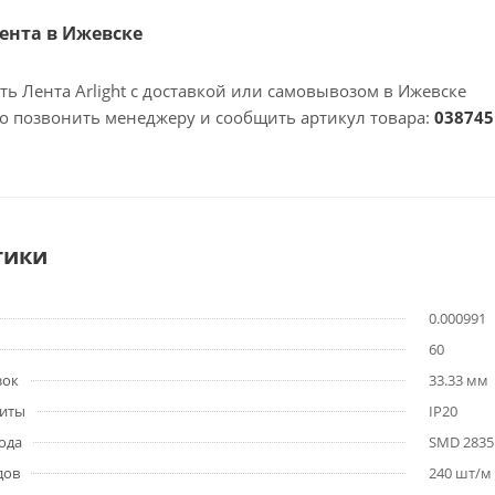
Лента в Ижевске
ть Лента Arlight с доставкой или самовывозом в Ижевске
но позвонить менеджеру и сообщить артикул товара:
038745
тики
0.000991
60
зок
33.33 мм
щиты
IP20
ода
SMD 2835
дов
240 шт/м