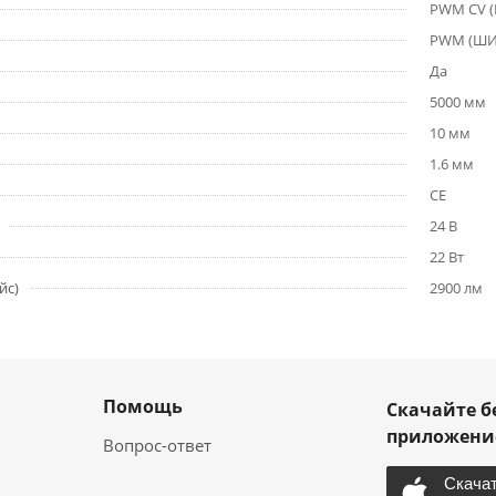
PWM СV 
PWM (Ш
Да
5000 мм
10 мм
1.6 мм
CE
24 В
22 Вт
йс)
2900 лм
Помощь
Скачайте б
приложен
Вопрос-ответ