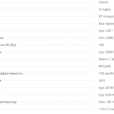
Лента
5 год(а)
RT откры
Без герм
typ: 120 °
ра
min: 2900 
и CRI (Ra)
>85
1м
typ: 2900
Warm | Т
#f7cb90
 эффективность
145 лм/Вт
я
24 V
typ: 20 W
typ: 0.83 
емператур
min: -30 °
1 CH (1 к