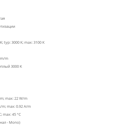
тая
етизации
K; typ: 3000 K; max: 3100 K
 lm/m
ёплый 3000 K
/m; max: 22 W/m
A/m; max: 0.92 A/m
C; max: 45 °C
анал - Mono)