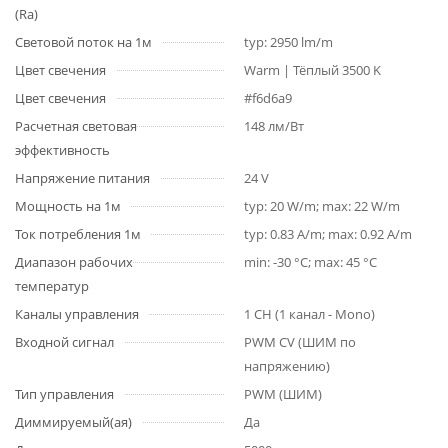
(Ra)
Световой поток на 1м
typ: 2950 lm/m
Цвет свечения
Warm | Тёплый 3500 K
Цвет свечения
#f6d6a9
Расчетная световая
148 лм/Вт
эффективность
Напряжение питания
24 V
Мощность на 1м
typ: 20 W/m; max: 22 W/m
Ток потребления 1м
typ: 0.83 A/m; max: 0.92 A/m
Диапазон рабочих
min: -30 °C; max: 45 °C
температур
Каналы управления
1 CH (1 канал - Mono)
Входной сигнал
PWM СV (ШИМ по
напряжению)
Тип управления
PWM (ШИМ)
Диммируемый(ая)
Да