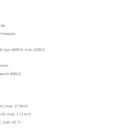
тая
етизации
K; typ: 4000 K; max: 4200 K
 lm/m
вной 4000 K
/m; max: 27 W/m
A/m; max: 1.13 A/m
C; max: 45 °C