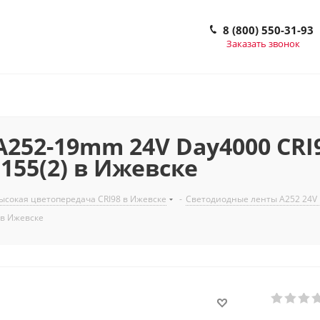
8 (800) 550-31-93
Заказать звонок
52-19mm 24V Day4000 CRI98 
25155(2) в Ижевске
сокая цветопередача CRI98 в Ижевске
-
Светодиодные ленты A252 24V
) в Ижевске