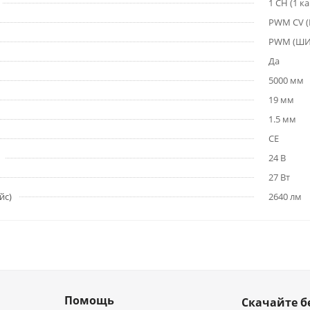
1 CH (1 к
PWM СV 
PWM (Ш
Да
5000 мм
19 мм
1.5 мм
CE
24 В
27 Вт
йс)
2640 лм
Помощь
Скачайте б