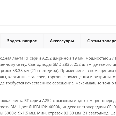
Задать вопрос
Аксессуары
С этим товар
дная лента RT серии A252 шириной 19 мм, мощностью 27 Вт
венному свету. Светодиоды SMD 2835, 252 шт/м, дневного цв
езок 83.33 мм (21 светодиод). Применяется в помещениях 
алы, картинные галереи, торговые помещения и витрины, от
где требуется качественное освещение, максимально точно
окая лента RT серии A252 с высоким индексом цветопереда
котч 3М. Цвет ДНЕВНОЙ 4000K, индекс цветопередачи CRI 95.
ры 5000х19х1.5 мм. Мин. отрезок 83.33 мм, 21 светодиод. Цен