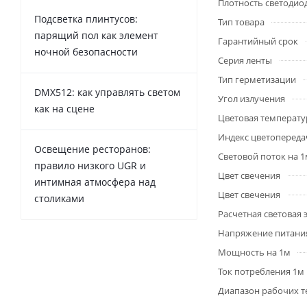
Плотность светодио
Подсветка плинтусов:
Тип товара
парящий пол как элемент
Гарантийный срок
ночной безопасности
Серия ленты
Тип герметизации
DMX512: как управлять светом
Угол излучения
как на сцене
Цветовая температу
Индекс цветопередач
Освещение ресторанов:
Световой поток на 
правило низкого UGR и
Цвет свечения
интимная атмосфера над
Цвет свечения
столиками
Расчетная световая
Напряжение питани
Мощность на 1м
Ток потребления 1м
Диапазон рабочих т