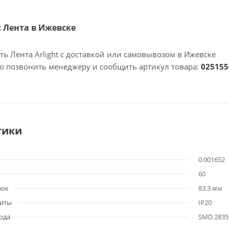
ht Лента в Ижевске
ть Лента Arlight с доставкой или самовывозом в Ижевске
но позвонить менеджеру и сообщить артикул товара:
025155
тики
0.001652
60
зок
83.3 мм
щиты
IP20
ода
SMD 2835