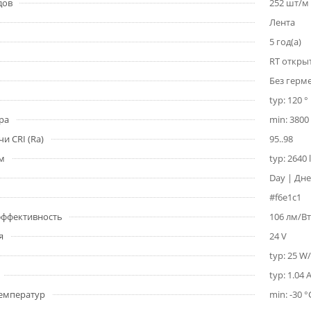
дов
252 шт/м
Лента
5 год(а)
RT откры
Без герм
typ: 120 °
ра
min: 3800 
и CRI (Ra)
95..98
1м
typ: 2640
Day | Дне
#f6e1c1
 эффективность
106 лм/Вт
я
24 V
typ: 25 W
typ: 1.04 
емператур
min: -30 °