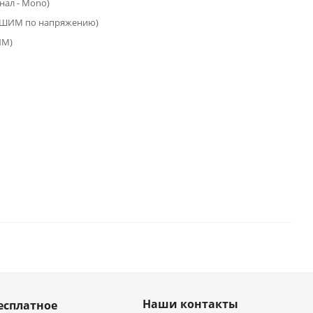
анал - Mono)
(ШИМ по напряжению)
ИМ)
Наши контакты
есплатное