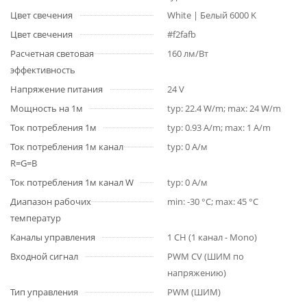
Цвет свечения
White | Белый 6000 K
Цвет свечения
#f2fafb
Расчетная световая
160 лм/Вт
эффективность
Напряжение питания
24 V
Мощность на 1м
typ: 22.4 W/m; max: 24 W/m
Ток потребления 1м
typ: 0.93 A/m; max: 1 A/m
Ток потребления 1м канал
typ: 0 А/м
R=G=B
Ток потребления 1м канал W
typ: 0 А/м
Диапазон рабочих
min: -30 °C; max: 45 °C
температур
Каналы управления
1 CH (1 канал - Mono)
Входной сигнал
PWM СV (ШИМ по
напряжению)
Тип управления
PWM (ШИМ)