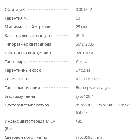
Объем м3
0.001322
Гарантия м.
60
Минимальный отрезок
25 мм
Класс пылевлагозащиты
IP20
Типоразмер светодиода
SMD 2835
Плотность светодиодов
320 шт/м
Тип товара
Лента
Гарантийный срок
5 год(а)
Серия ленты
RT открытая
Тип герметизации
Без герметизации
Угол излучения
typ: 120 °
Цветовая температура
min: 5800 K; typ: 6000 K; max:
6500 K
Индекс цветопередачи CRI
>85
(Ra)
Световой поток на 1м
typ: 3590 lm/m