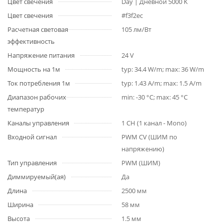
Цвет свечения
Day | Дневной 5000 K
Цвет свечения
#f3f2ec
Расчетная световая
105 лм/Вт
эффективность
Напряжение питания
24 V
Мощность на 1м
typ: 34.4 W/m; max: 36 W/m
Ток потребления 1м
typ: 1.43 A/m; max: 1.5 A/m
Диапазон рабочих
min: -30 °C; max: 45 °C
температур
Каналы управления
1 CH (1 канал - Mono)
Входной сигнал
PWM СV (ШИМ по
напряжению)
Тип управления
PWM (ШИМ)
Диммируемый(ая)
Да
Длина
2500 мм
Ширина
58 мм
Высота
1.5 мм