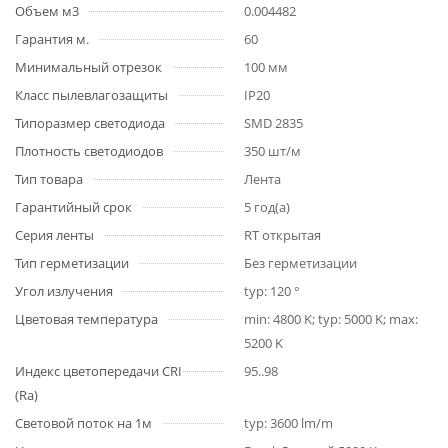
Объем м3
0.004482
Гарантия м.
60
Минимальный отрезок
100 мм
Класс пылевлагозащиты
IP20
Типоразмер светодиода
SMD 2835
Плотность светодиодов
350 шт/м
Тип товара
Лента
Гарантийный срок
5 год(а)
Серия ленты
RT открытая
Тип герметизации
Без герметизации
Угол излучения
typ: 120 °
Цветовая температура
min: 4800 K; typ: 5000 K; max:
5200 K
Индекс цветопередачи CRI
95..98
(Ra)
Световой поток на 1м
typ: 3600 lm/m