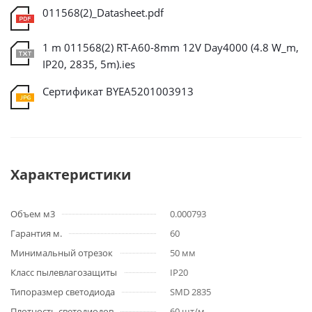
011568(2)_Datasheet.pdf
1 m 011568(2) RT-A60-8mm 12V Day4000 (4.8 W_m,
IP20, 2835, 5m).ies
Сертификат BYEA5201003913
Характеристики
Объем м3
0.000793
Гарантия м.
60
Минимальный отрезок
50 мм
Класс пылевлагозащиты
IP20
Типоразмер светодиода
SMD 2835
Плотность светодиодов
60 шт/м