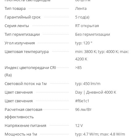
Тип товара
Лента
Гарантийный срок
5 год(а)
Серия ленты
RT открытая
Тип герметизации
Без герметизации
Угол излучения
typ: 120 °
Цветовая температура
min: 3800 K; typ: 4000 K; max:
4200 K
Индекс цветопередачи CRI
>85
(Ra)
Световой поток на 1м
typ: 450 lm/m
Цвет свечения
Day | Дневной 4000 K
Цвет свечения
#f6e1c1
Расчетная световая
96 лм/Вт
эффективность
Напряжение питания
12 V
Мощность на 1м
typ: 4.7 W/m; max: 4.8 W/m