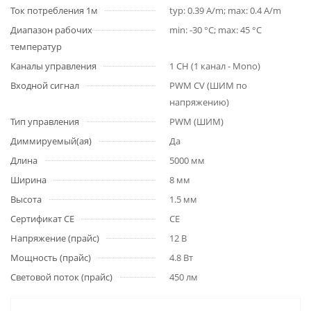
Ток потребления 1м
typ: 0.39 A/m; max: 0.4 A/m
Диапазон рабочих
min: -30 °C; max: 45 °C
температур
Каналы управления
1 CH (1 канал - Mono)
Входной сигнал
PWM СV (ШИМ по
напряжению)
Тип управления
PWM (ШИМ)
Диммируемый(ая)
Да
Длина
5000 мм
Ширина
8 мм
Высота
1.5 мм
Сертификат CE
CE
Напряжение (прайс)
12 В
Мощность (прайс)
4.8 Вт
Световой поток (прайс)
450 лм