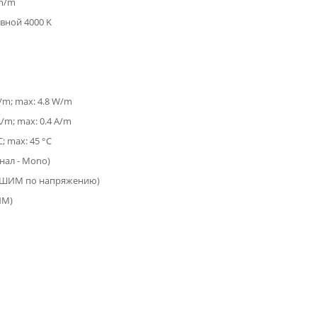
lm/m
вной 4000 K
W/m; max: 4.8 W/m
A/m; max: 0.4 A/m
C; max: 45 °C
анал - Mono)
(ШИМ по напряжению)
ИМ)