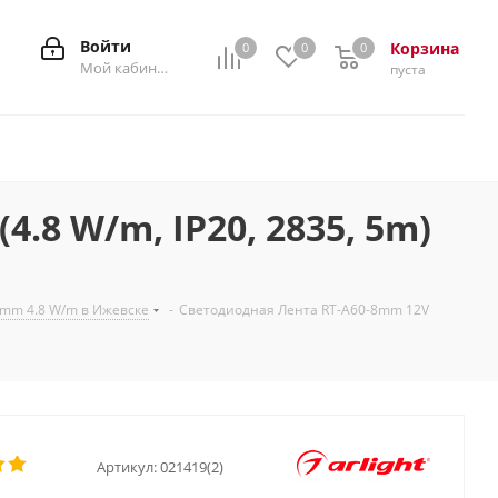
Войти
Корзина
0
0
0
0
Мой кабинет
пуста
.8 W/m, IP20, 2835, 5m)
mm 4.8 W/m в Ижевске
-
Светодиодная Лента RT-A60-8mm 12V
Артикул:
021419(2)