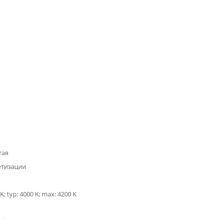
тая
етизации
K; typ: 4000 K; max: 4200 K