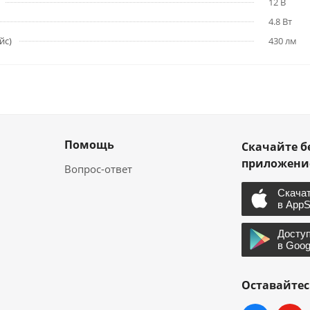
12 В
4.8 Вт
йс)
430 лм
Помощь
Скачайте б
приложен
Вопрос-ответ
Оставайтес