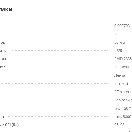
тики
0.000793
60
зок
50 мм
щиты
IP20
ода
SMD 2835
дов
60 шт/м
Лента
5 год(а)
RT откры
Без герм
typ: 120 °
ра
min: 3800 
и CRI (Ra)
95..98