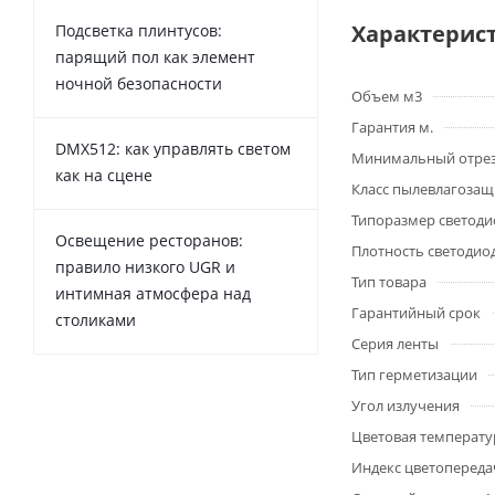
Характерис
Подсветка плинтусов:
парящий пол как элемент
ночной безопасности
Объем м3
Гарантия м.
DMX512: как управлять светом
Минимальный отре
как на сцене
Класс пылевлагоза
Типоразмер светоди
Освещение ресторанов:
Плотность светодио
правило низкого UGR и
Тип товара
интимная атмосфера над
Гарантийный срок
столиками
Серия ленты
Тип герметизации
Угол излучения
Цветовая температу
Индекс цветопередач