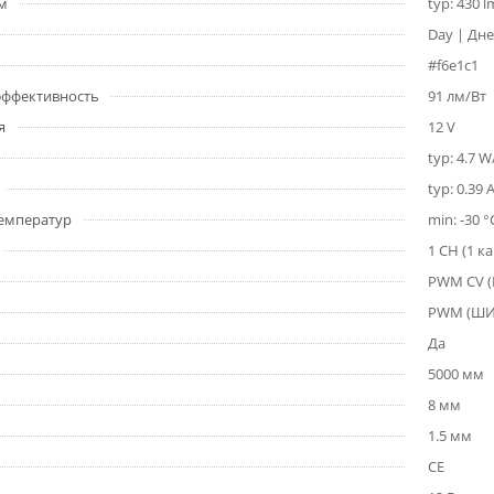
1м
typ: 430 
Day | Дне
#f6e1c1
 эффективность
91 лм/Вт
я
12 V
typ: 4.7 
typ: 0.39 
емператур
min: -30 °
1 CH (1 к
PWM СV 
PWM (Ш
Да
5000 мм
8 мм
1.5 мм
CE