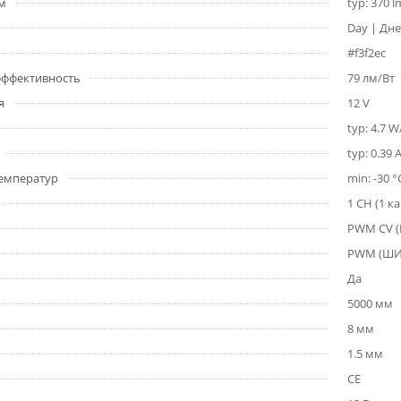
1м
typ: 370 
Day | Дне
#f3f2ec
 эффективность
79 лм/Вт
я
12 V
typ: 4.7 
typ: 0.39 
емператур
min: -30 °
1 CH (1 к
PWM СV 
PWM (Ш
Да
5000 мм
8 мм
1.5 мм
CE