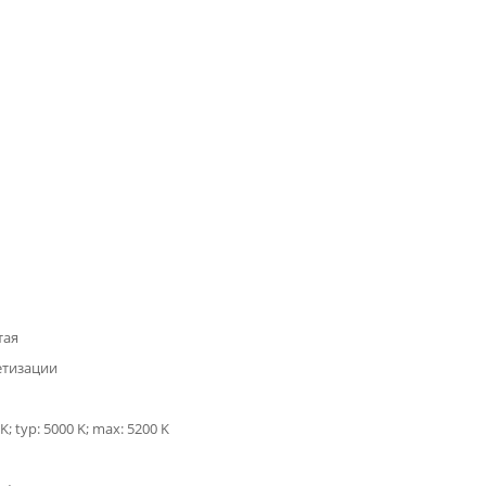
тая
етизации
K; typ: 5000 K; max: 5200 K