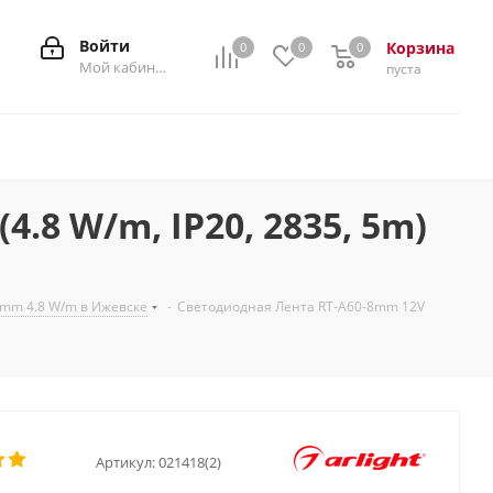
Войти
Корзина
0
0
0
0
Мой кабинет
пуста
.8 W/m, IP20, 2835, 5m)
mm 4.8 W/m в Ижевске
-
Светодиодная Лента RT-A60-8mm 12V
Артикул:
021418(2)