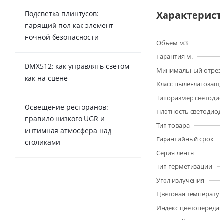
Характерис
Подсветка плинтусов:
парящий пол как элемент
ночной безопасности
Объем м3
Гарантия м.
DMX512: как управлять светом
Минимальный отре
как на сцене
Класс пылевлагоза
Типоразмер светоди
Освещение ресторанов:
Плотность светодио
правило низкого UGR и
Тип товара
интимная атмосфера над
Гарантийный срок
столиками
Серия ленты
Тип герметизации
Угол излучения
Цветовая температу
Индекс цветопередач