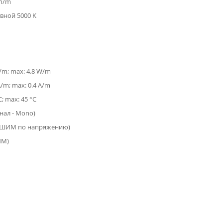
lm/m
вной 5000 K
W/m; max: 4.8 W/m
A/m; max: 0.4 A/m
C; max: 45 °C
анал - Mono)
(ШИМ по напряжению)
ИМ)