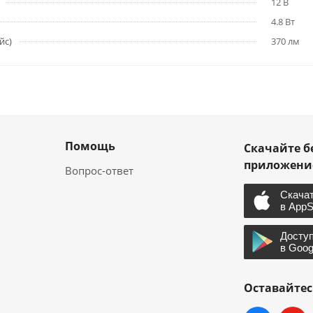
12 В
4.8 Вт
йс)
370 лм
Помощь
Скачайте б
приложен
Вопрос-ответ
Оставайтес