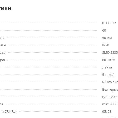
тики
0.000632
60
зок
50 мм
щиты
IP20
ода
SMD 2835
дов
60 шт/м
Лента
5 год(а)
RT откры
Без герм
typ: 120 °
ра
min: 4800 
и CRI (Ra)
95..98