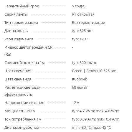
Гарантийный срок
5 год(а)
Серия ленты
RT открытая
Тип герметизации
Без герметизации
Длина волны
typ: 525 nm
Угол излучения
typ: 120 °
Индекс цветопередачи CRI
-
(Ra)
Световой поток на 1м
typ: 320 lm/m
Цвет свечения
Green | Зелёный 525 nm
Цвет свечения
#0db14b
Расчетная световая
68 лм/Вт
эффективность
Напряжение питания
12 V
Мощность на 1м
typ: 4.7 W/m; max: 4.8 W/m
Ток потребления 1м
typ: 0.39 A/m; max: 0.4 A/m
Диапазон рабочих
min: -30 °C; max: 45 °C