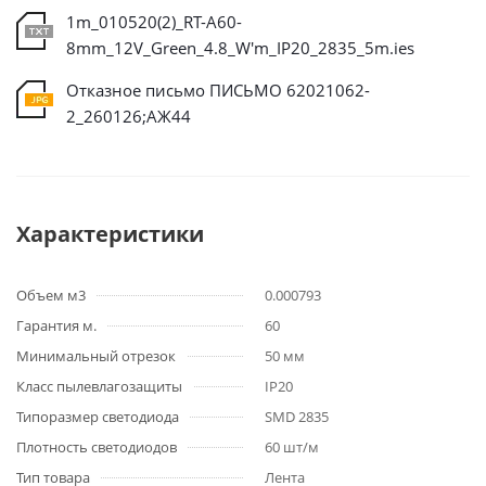
1m_010520(2)_RT-A60-
8mm_12V_Green_4.8_W'm_IP20_2835_5m.ies
Отказное письмо ПИСЬМО 62021062-
2_260126;АЖ44
Характеристики
Объем м3
0.000793
Гарантия м.
60
Минимальный отрезок
50 мм
Класс пылевлагозащиты
IP20
Типоразмер светодиода
SMD 2835
Плотность светодиодов
60 шт/м
Тип товара
Лента