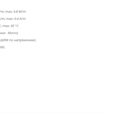
W/m; max: 4.8 W/m
A/m; max: 0.4 A/m
C; max: 45 °C
анал - Mono)
(ШИМ по напряжению)
ИМ)