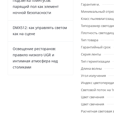
Подсветка плинтусов:
Гарантия м.
парящий пол как элемент
Минимальный отре
ночной безопасности
Класс пылевлагоза
Типоразмер светоди
DMX512: как управлять светом
Плотность светодио
как на сцене
Тип товара
Гарантийный срок
Освещение ресторанов:
Серия ленты
правило низкого UGR и
интимная атмосфера над
Тип герметизации
столиками
Длина волны
Угол излучения
Индекс цветопередач
Световой поток на 
Цвет свечения
Цвет свечения
Расчетная световая