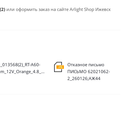
(2)
или оформить заказ на сайте Arlight Shop Ижевск
_013568(2)_RT-A60-
Отказное письмо
8mm_12V_Orange_4.8_W'm_IP20_2835_5m.ies
ПИСЬМО 62021062-
2_260126;АЖ44