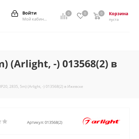
Войти
Корзина
0
0
0
0
Мой кабинет
пуста
(Arlight, -) 013568(2) в
20, 2835, 5m) (Arlight, -) 013568(2) в Ижевске
Артикул:
013568(2)