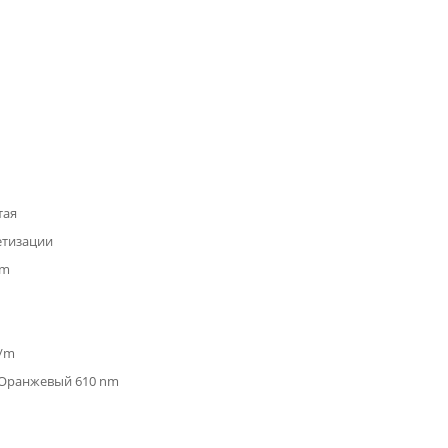
тая
етизации
nm
m/m
 Оранжевый 610 nm