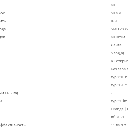
60
зок
50 мм
щиты
IP20
ода
SMD 2835
дов
60 шт/м
Лента
5 год(а)
RT откры
Без герм
typ: 610 
typ: 120 °
и CRI (Ra)
-
1м
typ: 50 l
Orange |
#f37021
 эффективность
11 лм/Вт