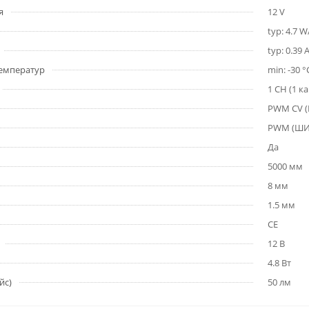
я
12 V
typ: 4.7 
typ: 0.39 
емператур
min: -30 °
1 CH (1 к
PWM СV 
PWM (Ш
Да
5000 мм
8 мм
1.5 мм
CE
12 В
4.8 Вт
йс)
50 лм