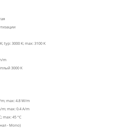
тая
етизации
K; typ: 3000 K; max: 3100 K
lm/m
ёплый 3000 K
W/m; max: 4.8 W/m
A/m; max: 0.4 A/m
C; max: 45 °C
анал - Mono)