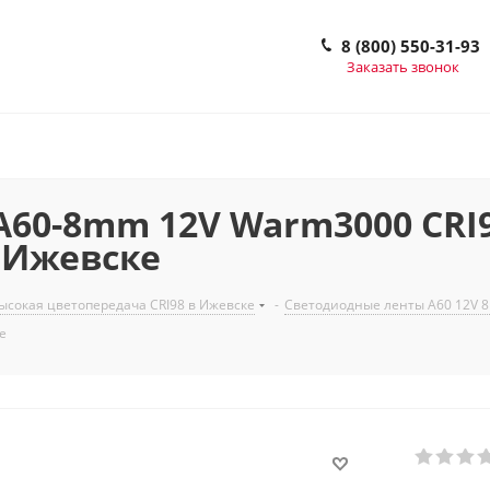
8 (800) 550-31-93
Заказать звонок
60-8mm 12V Warm3000 CRI98 
 в Ижевске
сокая цветопередача CRI98 в Ижевске
-
Светодиодные ленты A60 12V 8
ке