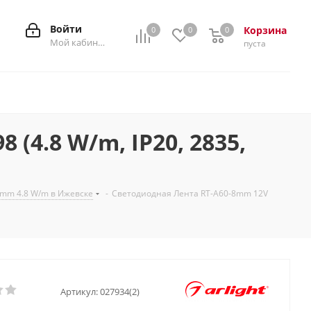
Войти
Корзина
0
0
0
0
Мой кабинет
пуста
(4.8 W/m, IP20, 2835,
mm 4.8 W/m в Ижевске
-
Светодиодная Лента RT-A60-8mm 12V
Артикул:
027934(2)