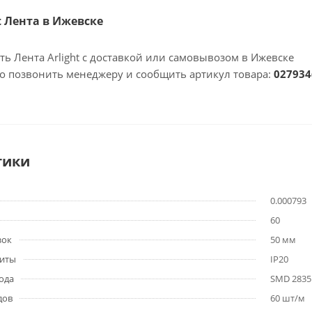
ht Лента в Ижевске
ть Лента Arlight с доставкой или самовывозом в Ижевске
но позвонить менеджеру и сообщить артикул товара:
027934
тики
0.000793
60
зок
50 мм
щиты
IP20
ода
SMD 2835
дов
60 шт/м