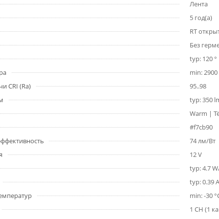
Лента
5 год(а)
RT откры
Без герм
typ: 120 °
ра
min: 2900 
и CRI (Ra)
95..98
1м
typ: 350 
Warm | Т
#f7cb90
 эффективность
74 лм/Вт
я
12 V
typ: 4.7 
typ: 0.39 
емператур
min: -30 °
1 CH (1 к