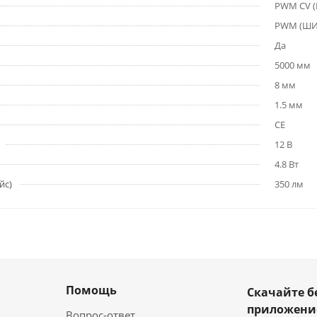
PWM СV 
PWM (Ш
Да
5000 мм
8 мм
1.5 мм
CE
12 В
4.8 Вт
йс)
350 лм
Помощь
Скачайте б
приложен
Вопрос-ответ