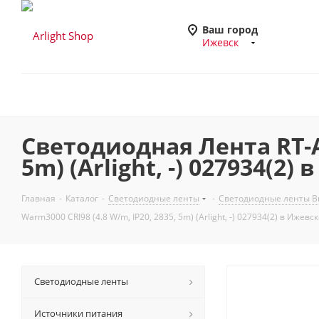
Ваш город
Ижевск
Светодиодная Лента RT-A
5m) (Arlight, -) 027934(2)
Главная
-
Каталог
-
Светодиодные ленты
-
Светодиодные ленты Вы
Warm3000 CRI98 (4.8 W/m, IP20, 2835, 5m) (Arlight, -) 027934(2) в Ижевс
Светодиодные ленты
Источники питания