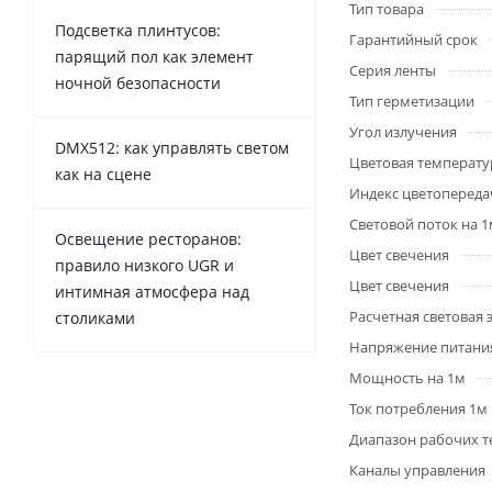
Тип товара
Подсветка плинтусов:
Гарантийный срок
парящий пол как элемент
Серия ленты
ночной безопасности
Тип герметизации
Угол излучения
DMX512: как управлять светом
Цветовая температу
как на сцене
Индекс цветопередач
Световой поток на 
Освещение ресторанов:
Цвет свечения
правило низкого UGR и
Цвет свечения
интимная атмосфера над
Расчетная световая
столиками
Напряжение питани
Мощность на 1м
Ток потребления 1м
Диапазон рабочих т
Каналы управления