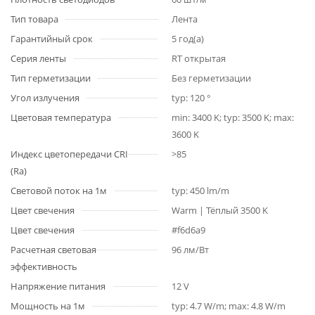
Тип товара
Лента
Гарантийный срок
5 год(а)
Серия ленты
RT открытая
Тип герметизации
Без герметизации
Угол излучения
typ: 120 °
Цветовая температура
min: 3400 K; typ: 3500 K; max:
3600 K
Индекс цветопередачи CRI
>85
(Ra)
Световой поток на 1м
typ: 450 lm/m
Цвет свечения
Warm | Тёплый 3500 K
Цвет свечения
#f6d6a9
Расчетная световая
96 лм/Вт
эффективность
Напряжение питания
12 V
Мощность на 1м
typ: 4.7 W/m; max: 4.8 W/m