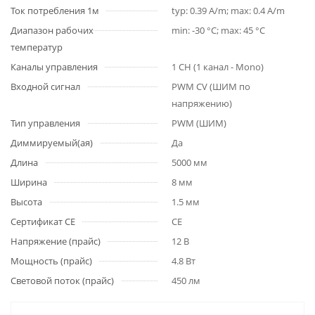
Ток потребления 1м
typ: 0.39 A/m; max: 0.4 A/m
Диапазон рабочих
min: -30 °C; max: 45 °C
температур
Каналы управления
1 CH (1 канал - Mono)
Входной сигнал
PWM СV (ШИМ по
напряжению)
Тип управления
PWM (ШИМ)
Диммируемый(ая)
Да
Длина
5000 мм
Ширина
8 мм
Высота
1.5 мм
Сертификат CE
CE
Напряжение (прайс)
12 В
Мощность (прайс)
4.8 Вт
Световой поток (прайс)
450 лм