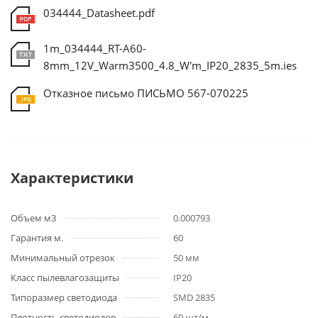
034444_Datasheet.pdf
1m_034444_RT-A60-
8mm_12V_Warm3500_4.8_W'm_IP20_2835_5m.ies
Отказное письмо ПИСЬМО 567-070225
Характеристики
Объем м3
0.000793
Гарантия м.
60
Минимальный отрезок
50 мм
Класс пылевлагозащиты
IP20
Типоразмер светодиода
SMD 2835
Плотность светодиодов
60 шт/м