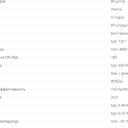
дов
80 шт/м
Лента
5 год(а)
RT откры
Без герм
typ: 120 °
ра
min: 4800 
и CRI (Ra)
>85
1м
typ: 920 
Day | Дне
#f3f2ec
 эффективность
153 лм/Вт
я
24 V
typ: 6 W/
typ: 0.25 
емператур
min: -30 °