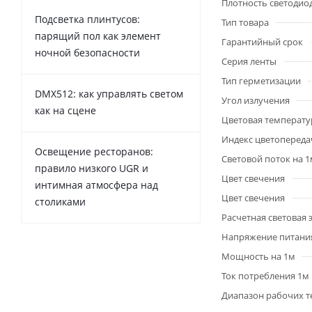
Плотность светодио
Подсветка плинтусов:
Тип товара
парящий пол как элемент
Гарантийный срок
ночной безопасности
Серия ленты
Тип герметизации
DMX512: как управлять светом
Угол излучения
как на сцене
Цветовая температу
Индекс цветопередач
Освещение ресторанов:
Световой поток на 
правило низкого UGR и
Цвет свечения
интимная атмосфера над
Цвет свечения
столиками
Расчетная световая
Напряжение питани
Мощность на 1м
Ток потребления 1м
Диапазон рабочих т