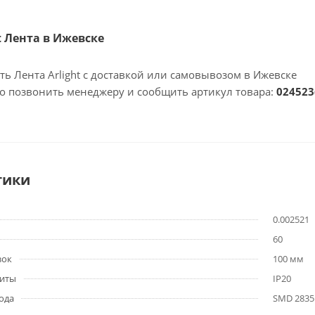
ht Лента в Ижевске
ть Лента Arlight с доставкой или самовывозом в Ижевске
но позвонить менеджеру и сообщить артикул товара:
024523
тики
0.002521
60
зок
100 мм
щиты
IP20
ода
SMD 2835