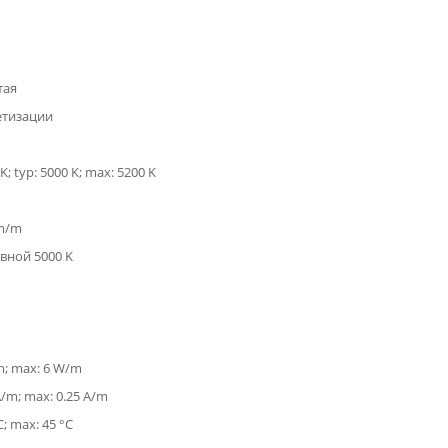
тая
етизации
K; typ: 5000 K; max: 5200 K
lm/m
вной 5000 K
m; max: 6 W/m
A/m; max: 0.25 A/m
C; max: 45 °C