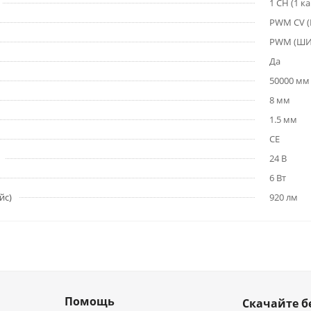
1 CH (1 к
PWM СV 
PWM (Ш
Да
50000 мм
8 мм
1.5 мм
CE
24 В
6 Вт
йс)
920 лм
Помощь
Скачайте б