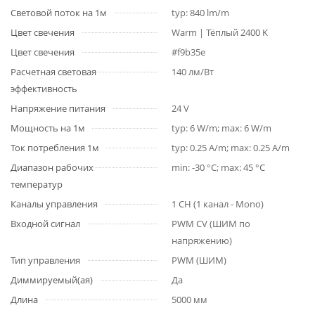
Световой поток на 1м
typ: 840 lm/m
Цвет свечения
Warm | Тёплый 2400 K
Цвет свечения
#f9b35e
Расчетная световая
140 лм/Вт
эффективность
Напряжение питания
24 V
Мощность на 1м
typ: 6 W/m; max: 6 W/m
Ток потребления 1м
typ: 0.25 A/m; max: 0.25 A/m
Диапазон рабочих
min: -30 °C; max: 45 °C
температур
Каналы управления
1 CH (1 канал - Mono)
Входной сигнал
PWM СV (ШИМ по
напряжению)
Тип управления
PWM (ШИМ)
Диммируемый(ая)
Да
Длина
5000 мм