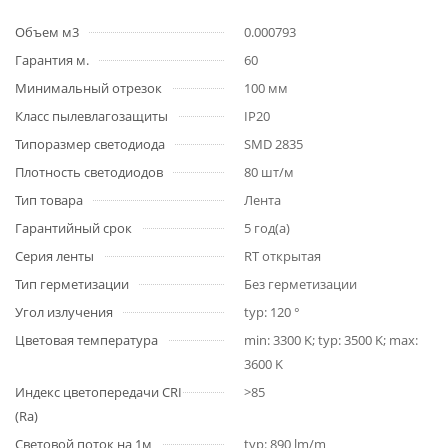
Объем м3
0.000793
Гарантия м.
60
Минимальный отрезок
100 мм
Класс пылевлагозащиты
IP20
Типоразмер светодиода
SMD 2835
Плотность светодиодов
80 шт/м
Тип товара
Лента
Гарантийный срок
5 год(а)
Серия ленты
RT открытая
Тип герметизации
Без герметизации
Угол излучения
typ: 120 °
Цветовая температура
min: 3300 K; typ: 3500 K; max:
3600 K
Индекс цветопередачи CRI
>85
(Ra)
Световой поток на 1м
typ: 890 lm/m