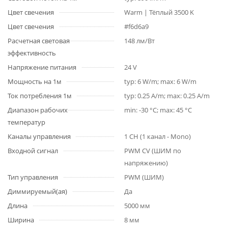
Цвет свечения
Warm | Тёплый 3500 K
Цвет свечения
#f6d6a9
Расчетная световая
148 лм/Вт
эффективность
Напряжение питания
24 V
Мощность на 1м
typ: 6 W/m; max: 6 W/m
Ток потребления 1м
typ: 0.25 A/m; max: 0.25 A/m
Диапазон рабочих
min: -30 °C; max: 45 °C
температур
Каналы управления
1 CH (1 канал - Mono)
Входной сигнал
PWM СV (ШИМ по
напряжению)
Тип управления
PWM (ШИМ)
Диммируемый(ая)
Да
Длина
5000 мм
Ширина
8 мм