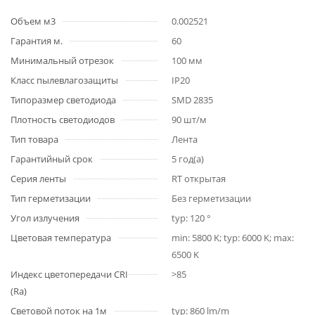
Объем м3
0.002521
Гарантия м.
60
Минимальный отрезок
100 мм
Класс пылевлагозащиты
IP20
Типоразмер светодиода
SMD 2835
Плотность светодиодов
90 шт/м
Тип товара
Лента
Гарантийный срок
5 год(а)
Серия ленты
RT открытая
Тип герметизации
Без герметизации
Угол излучения
typ: 120 °
Цветовая температура
min: 5800 K; typ: 6000 K; max:
6500 K
Индекс цветопередачи CRI
>85
(Ra)
Световой поток на 1м
typ: 860 lm/m