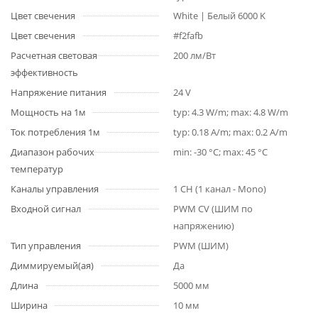
Цвет свечения
White | Белый 6000 K
Цвет свечения
#f2fafb
Расчетная световая
200 лм/Вт
эффективность
Напряжение питания
24 V
Мощность на 1м
typ: 4.3 W/m; max: 4.8 W/m
Ток потребления 1м
typ: 0.18 A/m; max: 0.2 A/m
Диапазон рабочих
min: -30 °C; max: 45 °C
температур
Каналы управления
1 CH (1 канал - Mono)
Входной сигнал
PWM СV (ШИМ по
напряжению)
Тип управления
PWM (ШИМ)
Диммируемый(ая)
Да
Длина
5000 мм
Ширина
10 мм