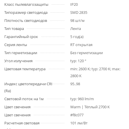
Класс пылевлагозащиты
IP20
Типоразмер светодиода
SMD 2835
Плотность светодиодов
98 шт/м
Тип товара
Лента
Гарантийный срок
5 год(а)
Серия ленты
RT открытая
Тип герметизации
Без герметизации
Угол излучения
typ: 120 °
Цветовая температура
min: 2600 K; typ: 2700 K; max:
2800 K
Индекс цветопередачи CRI
95..98
(Ra)
Световой поток на 1м
typ: 960 lm/m
Цвет свечения
Warm | Тёплый 2700 K
Цвет свечения
#f8c077
Расчетная световая
101 лм/Вт