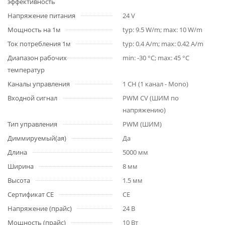
эффективность
Напряжение питания
24 V
Мощность на 1м
typ: 9.5 W/m; max: 10 W/m
Ток потребления 1м
typ: 0.4 A/m; max: 0.42 A/m
Диапазон рабочих
min: -30 °C; max: 45 °C
температур
Каналы управления
1 CH (1 канал - Mono)
Входной сигнал
PWM СV (ШИМ по
напряжению)
Тип управления
PWM (ШИМ)
Диммируемый(ая)
Да
Длина
5000 мм
Ширина
8 мм
Высота
1.5 мм
Сертификат CE
CE
Напряжение (прайс)
24 В
Мощность (прайс)
10 Вт