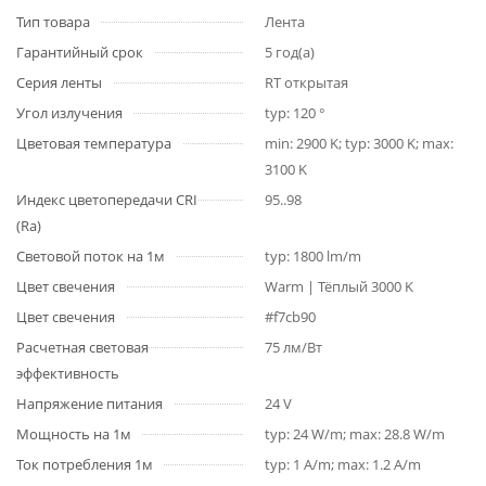
Тип товара
Лента
Гарантийный срок
5 год(а)
Серия ленты
RT открытая
Угол излучения
typ: 120 °
Цветовая температура
min: 2900 K; typ: 3000 K; max:
3100 K
Индекс цветопередачи CRI
95..98
(Ra)
Световой поток на 1м
typ: 1800 lm/m
Цвет свечения
Warm | Тёплый 3000 K
Цвет свечения
#f7cb90
Расчетная световая
75 лм/Вт
эффективность
Напряжение питания
24 V
Мощность на 1м
typ: 24 W/m; max: 28.8 W/m
Ток потребления 1м
typ: 1 A/m; max: 1.2 A/m