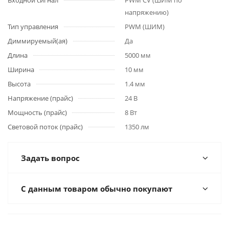
Входной сигнал
PWM СV (ШИМ по
напряжению)
Тип управления
PWM (ШИМ)
Диммируемый(ая)
Да
Длина
5000 мм
Ширина
10 мм
Высота
1.4 мм
Напряжение (прайс)
24 В
Мощность (прайс)
8 Вт
Световой поток (прайс)
1350 лм
Задать вопрос
С данным товаром обычно покупают