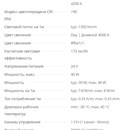
4200 K
Индекс цветопередачи CRI
>90
(Ra)
Световой поток на 1м
typ: 1350 lm/m
Цвет свечения
Day | Дневной 4000 K
Цвет свечения
#f6e1c1
Расчетная световая
173 лм/Вт
эффективность
Напряжение питания
24 V
Мощность, макс.
40 W
Мощность
typ: 39 W; max: 40 W
Мощность на 1м
typ: 7.8 W/m; max: 8 W/m
Ток потребления 1м
typ: 0.33 A/m; max: 0.33 A/m
Диапазон рабочих
min: -30 °C; max: 45 °C
температур
Каналы управления
1 CH (1 канал - Mono)