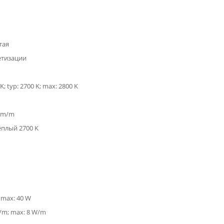
тая
етизации
K; typ: 2700 K; max: 2800 K
 lm/m
ёплый 2700 K
; max: 40 W
W/m; max: 8 W/m