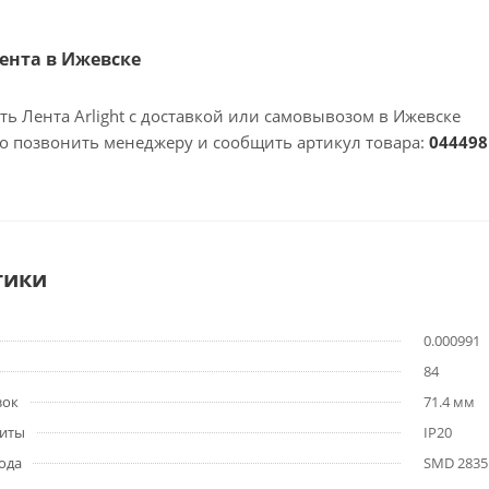
Лента в Ижевске
ть Лента Arlight с доставкой или самовывозом в Ижевске
но позвонить менеджеру и сообщить артикул товара:
044498
тики
0.000991
84
зок
71.4 мм
щиты
IP20
ода
SMD 2835