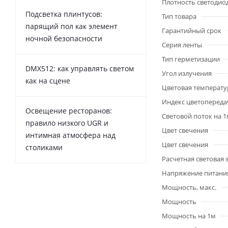
Плотность светодио
Подсветка плинтусов:
Тип товара
парящий пол как элемент
Гарантийный срок
ночной безопасности
Серия ленты
Тип герметизации
DMX512: как управлять светом
Угол излучения
как на сцене
Цветовая температу
Индекс цветопередач
Освещение ресторанов:
Световой поток на 
правило низкого UGR и
Цвет свечения
интимная атмосфера над
Цвет свечения
столиками
Расчетная световая
Напряжение питани
Мощность, макс.
Мощность
Мощность на 1м