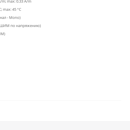
A/m; max: 0.33 A/m
C; max: 45 °C
анал - Mono)
(ШИМ по напряжению)
ИМ)