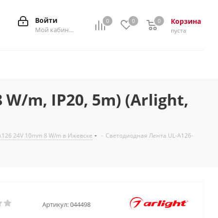
Войти
Корзина
0
0
0
0
Мой кабинет
пуста
/m, IP20, 5m) (Arlight,
126 24V 10mm 8 W/m в Ижевске
-
Светодиодная Лента UL-A126-
Артикул:
044498