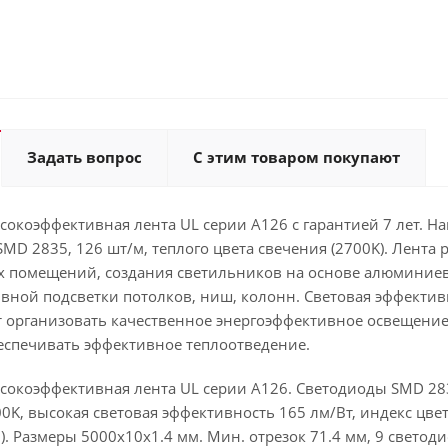
Задать вопрос
С этим товаром покупают
окоэффективная лента UL серии A126 с гарантией 7 лет. Н
MD 2835, 126 шт/м, теплого цвета свечения (2700K). Лент
 помещений, создания светильников на основе алюминиев
ивной подсветки потолков, ниш, колонн. Световая эффектив
т организовать качественное энергоэффективное освещени
беспечивать эффективное теплоотведение.
сокоэффективная лента UL серии A126. Светодиоды SMD 2835
K, высокая световая эффективность 165 лм/Вт, индекс цвет
м). Размеры 5000x10x1.4 мм. Мин. отрезок 71.4 мм, 9 светоди