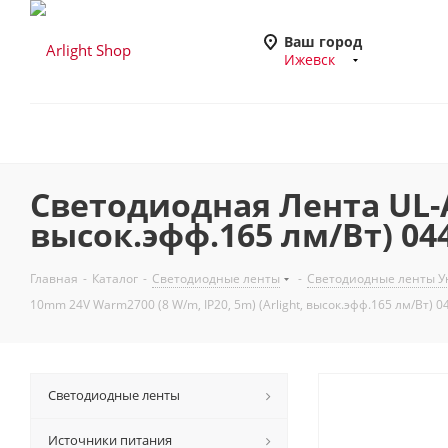
Ваш город
Ижевск
Светодиодная Лента UL-A1
высок.эфф.165 лм/Вт) 04
Главная
-
Каталог
-
Светодиодные ленты
-
Светодиодные ленты Ун
10mm 24V Warm2700 (8 W/m, IP20, 5m) (Arlight, высок.эфф.165 лм/Вт) 
Светодиодные ленты
Источники питания