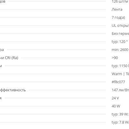
дов
126 шт/м
Лента
7 год(а)
UL откры
Без герм
typ: 120 °
ра
min: 2600 
и CRI (Ra)
>90
1м
typ: 1150
Warm | Т
#f8c077
 эффективность
147 лм/Вт
я
24 V
40 W
typ: 39 W
typ: 7.8 