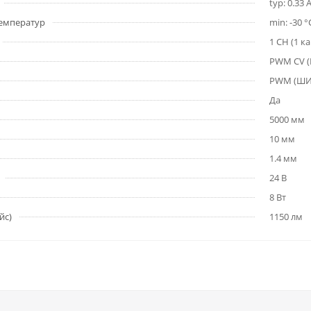
typ: 0.33 
емператур
min: -30 °
1 CH (1 к
PWM СV 
PWM (Ш
Да
5000 мм
10 мм
1.4 мм
24 В
8 Вт
йс)
1150 лм