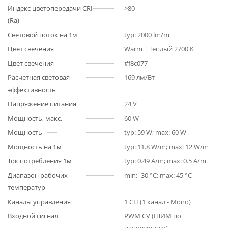
Индекс цветопередачи CRI
>80
(Ra)
Световой поток на 1м
typ: 2000 lm/m
Цвет свечения
Warm | Тёплый 2700 K
Цвет свечения
#f8c077
Расчетная световая
169 лм/Вт
эффективность
Напряжение питания
24 V
Мощность, макс.
60 W
Мощность
typ: 59 W; max: 60 W
Мощность на 1м
typ: 11.8 W/m; max: 12 W/m
Ток потребления 1м
typ: 0.49 A/m; max: 0.5 A/m
Диапазон рабочих
min: -30 °C; max: 45 °C
температур
Каналы управления
1 CH (1 канал - Mono)
Входной сигнал
PWM СV (ШИМ по