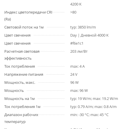
4200 K
Индекс цветопередачи CRI
>80
(Ra)
Световой поток на 1м
typ: 3850 lm/m
Цвет свечения
Day | Дневной 4000 K
Цвет свечения
#f6e1c1
Расчетная световая
203 лм/Вт
эффективность
Ток потребления
max: 4 A
Напряжение питания
24 V
Мощность, макс.
96 W
Мощность
max: 96 W
Мощность на 1м
typ: 19 W/m; max: 19.2 W/m
Ток потребления 1м
typ: 0.79 A/m; max: 0.8 A/m
Диапазон рабочих
min: -30 °C; max: 45 °C
температур