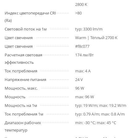
2800 K
Индекс цветопередачи CRI
>80
(Ra)
Световой поток на 1м
typ: 3300 lm/m
Цвет свечения
Warm | Тёплый 2700 K
Цвет свечения
#f8c077
Расчетная световая
174 лм/Вт
эффективность
Ток потребления
max: 4 A
Напряжение питания
24 V
Мощность, макс.
96 W
Мощность
max: 96 W
Мощность на 1м
typ: 19 W/m; max: 19.2 W/m
Ток потребления 1м
typ: 0.79 A/m; max: 0.8 A/m
Диапазон рабочих
min: -30 °C; max: 45 °C
температур