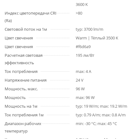
3600 K
Индекс цветопередачи CRI
>80
(Ra)
Световой поток на 1м
typ: 3700 lm/m
Цвет свечения
Warm | Тёплый 3500 K
Цвет свечения
#f6d6a9
Расчетная световая
195 лм/Вт
эффективность
Ток потребления
max: 4 A
Напряжение питания
24 V
Мощность, макс.
96 W
Мощность
max: 96 W
Мощность на 1м
typ: 19 W/m; max: 19.2 W/m
Ток потребления 1м
typ: 0.79 A/m; max: 0.8 A/m
Диапазон рабочих
min: -30 °C; max: 45 °C
температур